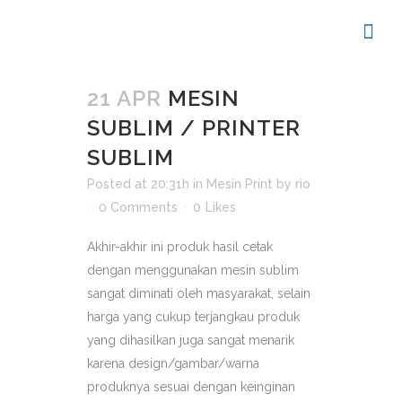
21 APR
MESIN
SUBLIM / PRINTER
SUBLIM
Posted at 20:31h
in
Mesin Print
by
rio
0 Comments
0
Likes
Akhir-akhir ini produk hasil cetak
dengan menggunakan mesin sublim
sangat diminati oleh masyarakat, selain
harga yang cukup terjangkau produk
yang dihasilkan juga sangat menarik
karena design/gambar/warna
produknya sesuai dengan keinginan