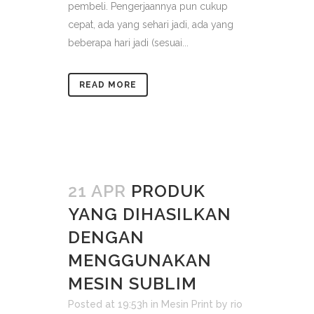
pembeli. Pengerjaannya pun cukup
cepat, ada yang sehari jadi, ada yang
beberapa hari jadi (sesuai...
READ MORE
21 APR
PRODUK
YANG DIHASILKAN
DENGAN
MENGGUNAKAN
MESIN SUBLIM
Posted at 19:53h
in
Mesin Print
by
rio