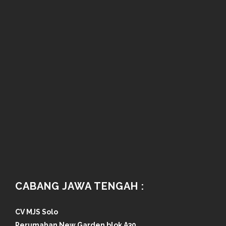
CABANG JAWA TENGAH :
CV MJS Solo
Perumahan New Garden blok A30,